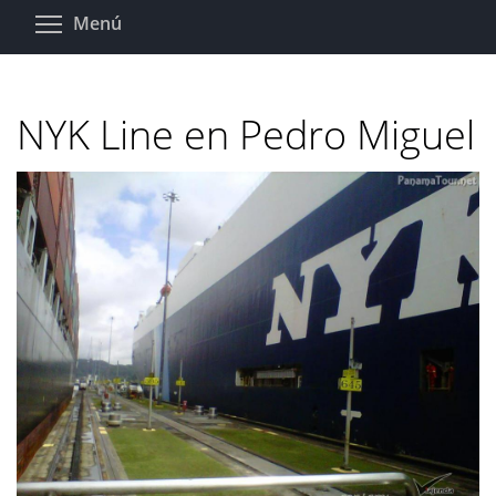
Pasar
Toggle menu visibility
Menú
al
contenido
principal
NYK Line en Pedro Miguel