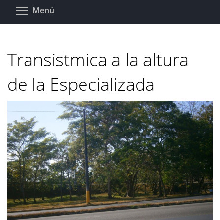
Pasar
Toggle menu visibility
Menú
al
contenido
principal
Transistmica a la altura
de la Especializada