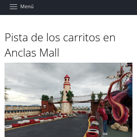
Pasar
Toggle menu visibility
Menú
al
contenido
principal
Pista de los carritos en
Anclas Mall