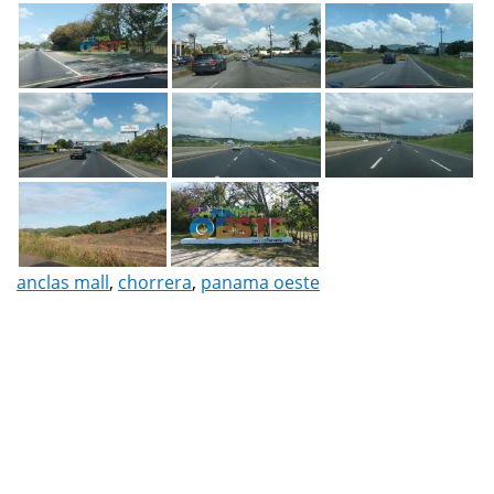
anclas mall
,
chorrera
,
panama oeste