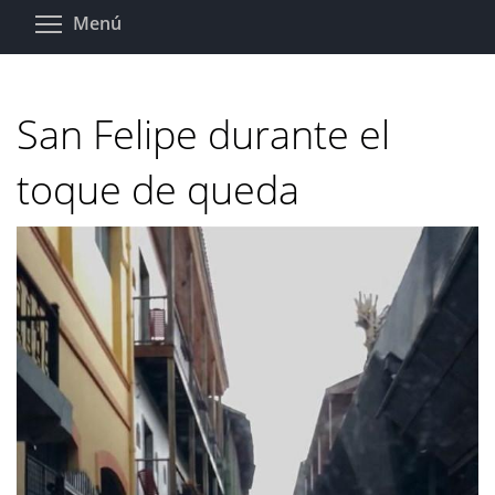
Pasar
Toggle menu visibility
Menú
al
contenido
principal
San Felipe durante el
toque de queda