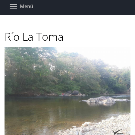
Pasar
Toggle menu visibility
Menú
al
contenido
principal
Río La Toma