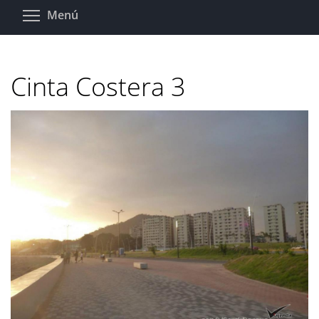
Pasar
Toggle menu visibility
Menú
al
contenido
principal
Cinta Costera 3