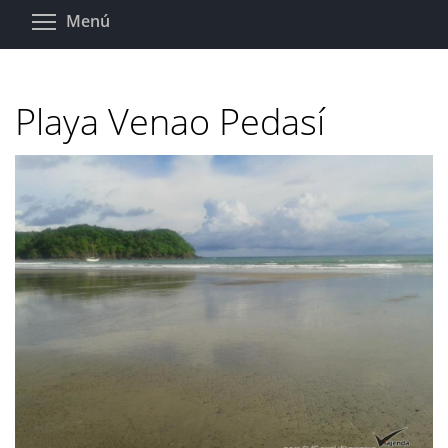
Pasar
Toggle menu visibility
Menú
al
contenido
principal
Playa Venao Pedasí