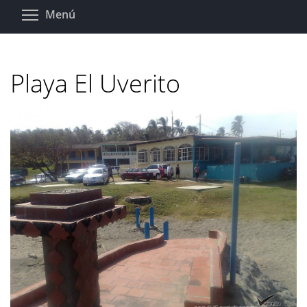
Pasar
Toggle menu visibility
Menú
al
contenido
principal
Playa El Uverito