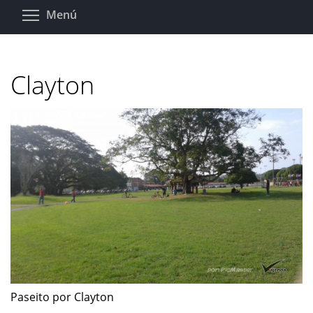
Pasar
Toggle menu visibility
Menú
al
contenido
principal
Clayton
Paseito por Clayton