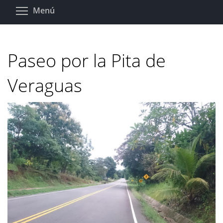
Pasar
Toggle menu visibility
Menú
al
contenido
principal
Paseo por la Pita de
Veraguas