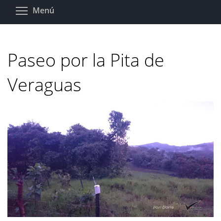
Pasar
Toggle menu visibility
Menú
al
contenido
principal
Paseo por la Pita de
Veraguas