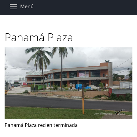
Pasar
Toggle menu visibility
Menú
al
contenido
principal
Panamá Plaza
Panamá Plaza recién terminada