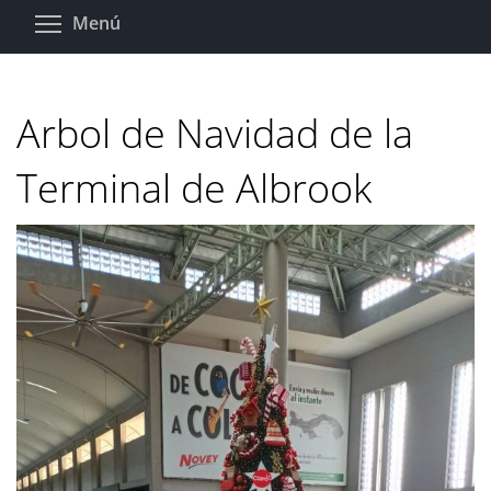
Pasar
Toggle menu visibility
Menú
al
contenido
principal
Arbol de Navidad de la
Terminal de Albrook