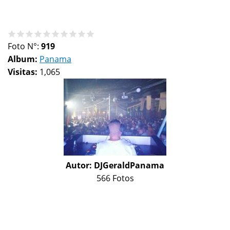
Foto N°:
919
Album:
Panama
Visitas:
1,065
Autor:
DJGeraldPanama
566 Fotos