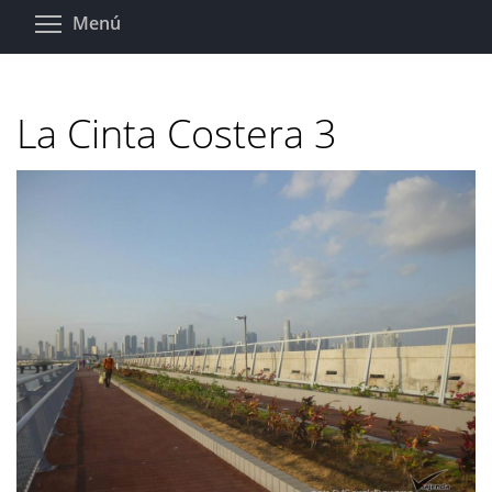
Pasar
Toggle menu visibility
Menú
al
contenido
principal
La Cinta Costera 3