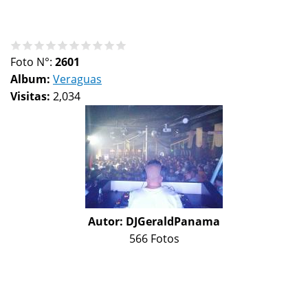
Foto N°:
2601
Album:
Veraguas
Visitas:
2,034
Autor:
DJGeraldPanama
566 Fotos