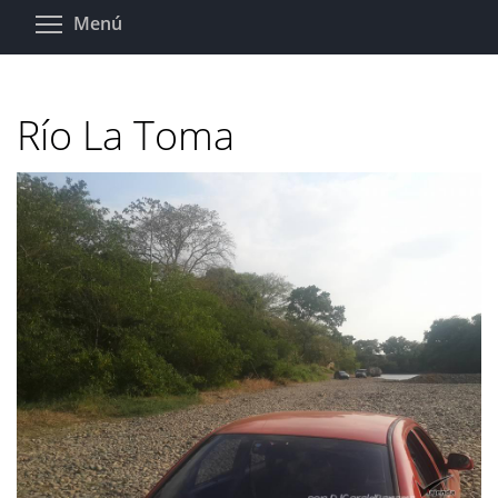
Pasar
Toggle menu visibility
Menú
al
contenido
principal
Río La Toma