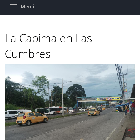
Pasar
Toggle menu visibility
Menú
al
contenido
principal
La Cabima en Las
Cumbres