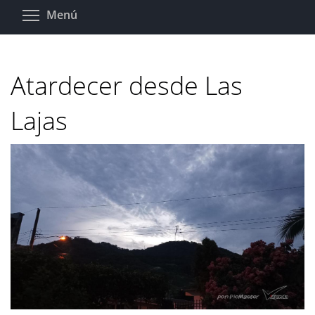
Pasar
Toggle menu visibility
Menú
al
contenido
principal
Atardecer desde Las
Lajas