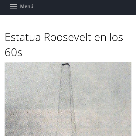
Pasar
Toggle menu visibility
Menú
al
contenido
principal
Estatua Roosevelt en los
60s