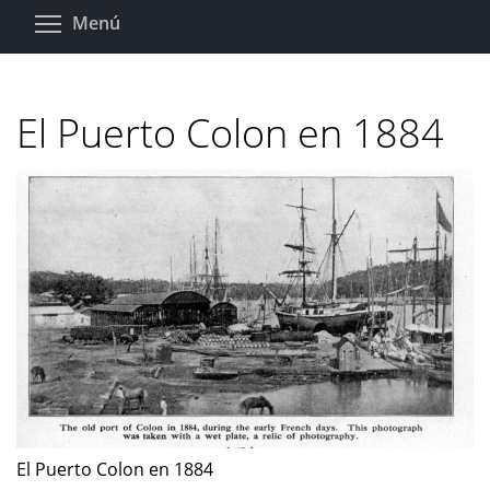
Pasar
Toggle menu visibility
Menú
al
contenido
principal
El Puerto Colon en 1884
El Puerto Colon en 1884