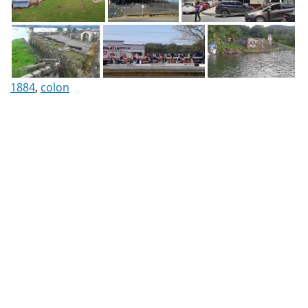
1884
,
colon