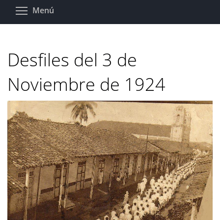
Pasar
Toggle menu visibility
Menú
al
contenido
principal
Desfiles del 3 de
Noviembre de 1924