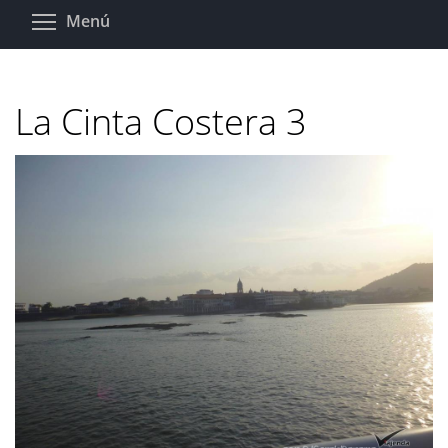
Pasar
Toggle menu visibility
Menú
al
contenido
principal
La Cinta Costera 3