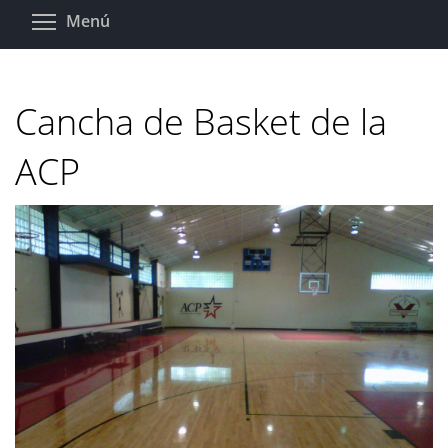
Pasar
Toggle menu visibility
Menú
al
contenido
principal
Cancha de Basket de la
ACP