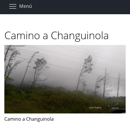
Pasar
Toggle menu visibility
Menú
al
contenido
principal
Camino a Changuinola
Camino a Changuinola