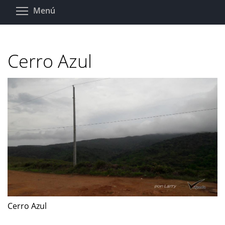
Pasar
Toggle menu visibility
Menú
al
contenido
principal
Cerro Azul
Cerro Azul