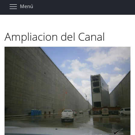
Pasar
Toggle menu visibility
Menú
al
contenido
principal
Ampliacion del Canal