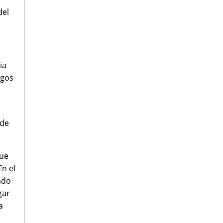
del
ia
igos
 de
que
En el
ndo
gar
a