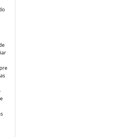
ndo
de
iar
mpre
las
o
de
as