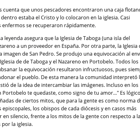
as cuenta que unos pescadores encontraron una caja flota
entro estaba el Cristo y lo colocaron en la iglesia. Casi
os enfermos se recuperaron rápidamente.
 leyenda asegura que la Iglesia de Taboga (una isla del
zareno a un proveedor en España. Por otra parte, la Iglesia 
na imagen de San Pedro. Se produjo una equivocación al env
 Iglesia de de Taboga y el Nazareno en Portobelo. Todos los
subsanar la equivocación resultaron infructuosos, pues sie
ndonar el pueblo. De esta manera la comunidad interpretó 
stió de la idea de intercambiar las imágenes. Incluso en los
n Portobelo te quedaste, como signo de tu amor..." Es lógic
adas de ciertos mitos, que para la gente es como norma 
s episcopales, los obispos de cada diócesis y en casos más
n silencio, frente a los mitos de la gente con respecto a l
or la iglesia.