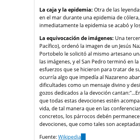
La caja y la epidemia:
Otra de las leyend
en el mar durante una epidemia de cólera, d
inmediatamente la epidemia se acabó y l
La equivocación de imágenes:
Una tercera
Pacífico), ordenó la imagen de un Jesús Na
Portobelo le solicitó al mismo artesano u
las imágenes, y el San Pedro terminó en la
esfuerzos que se hicieron para tratar de 
ocurría algo que impedía al Nazareno aba
dificultades como un mensaje divino y desi
gozos dedicados a la devoción cantan:"...E
que todas estas devociones estén acompañ
vida, de tal manera que en las conferencia
concretos, los párrocos debén permanecer e
devociones, que como tales son aceptadas p
Fuente:
Wikipedia
(link