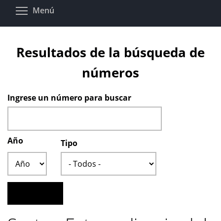
Pasar
Toggle menu visibility
Menú
al
contenido
principal
Resultados de la búsqueda de
números
Ingrese un número para buscar
Año
Tipo
Año