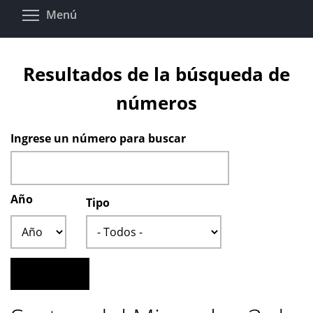
Pasar
Toggle menu visibility
Menú
al
contenido
principal
Resultados de la búsqueda de
números
Ingrese un número para buscar
Año
Tipo
Año