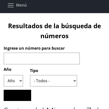
Pasar
Toggle menu visibility
Menú
al
contenido
principal
Resultados de la búsqueda de
números
Ingrese un número para buscar
Año
Tipo
Año