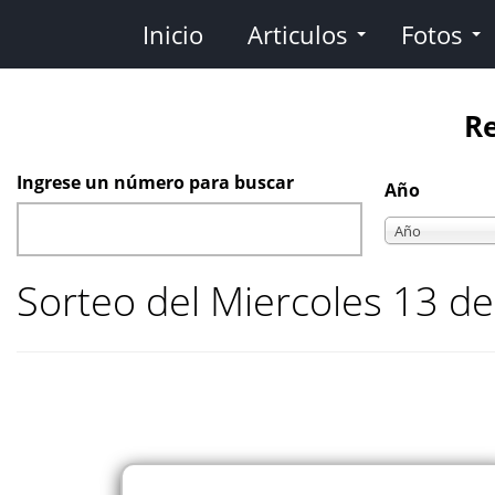
Pasar
Inicio
Articulos
Fotos
al
contenido
principal
Re
Ingrese un número para buscar
Año
Año
Año
Sorteo del Miercoles 13 de