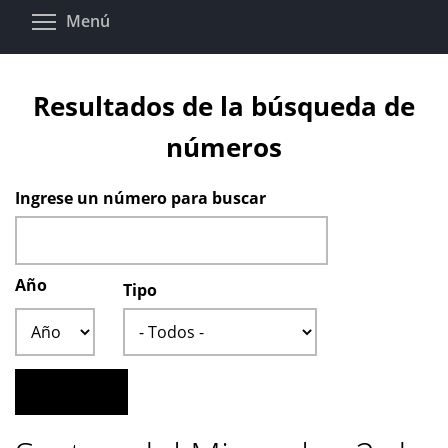
Pasar
Toggle menu visibility
Menú
al
contenido
principal
Resultados de la búsqueda de
números
Ingrese un número para buscar
Año
Tipo
Año