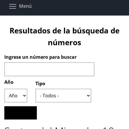
Pasar
Toggle menu visibility
Menú
al
contenido
principal
Resultados de la búsqueda de
números
Ingrese un número para buscar
Año
Tipo
Año