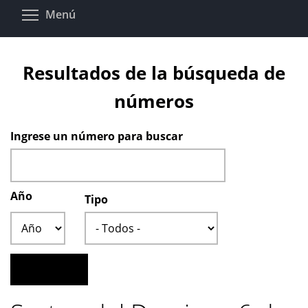
Pasar
Toggle menu visibility
Menú
al
contenido
principal
Resultados de la búsqueda de
números
Ingrese un número para buscar
Año
Tipo
Año