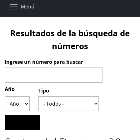
Pasar
Toggle menu visibility
Menú
al
contenido
principal
Resultados de la búsqueda de
números
Ingrese un número para buscar
Año
Tipo
Año