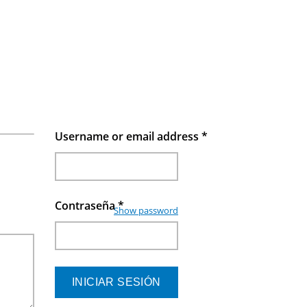
Username or email address
*
Contraseña
*
Show password