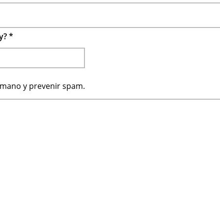
 y?
*
humano y prevenir spam.