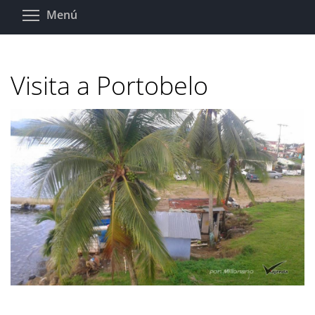
Pasar
Toggle menu visibility
Menú
al
contenido
principal
Visita a Portobelo