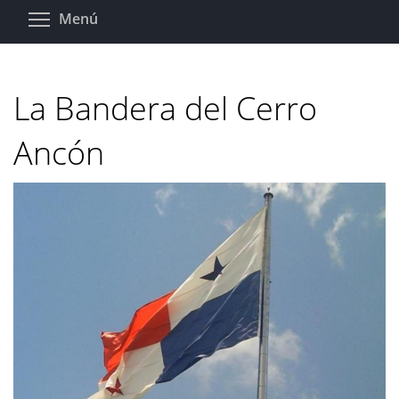
Pasar
Toggle menu visibility
Menú
al
contenido
principal
La Bandera del Cerro
Ancón