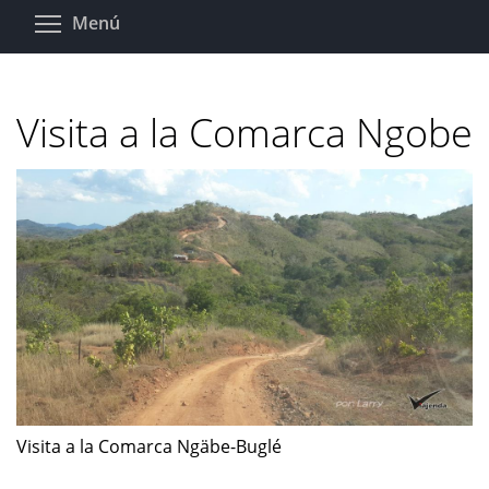
Pasar
Toggle menu visibility
Menú
al
contenido
principal
Visita a la Comarca Ngobe
Visita a la Comarca Ngäbe-Buglé