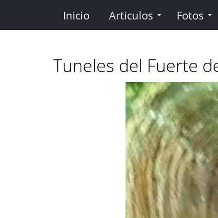
Pasar
Inicio
Articulos
Fotos
al
contenido
principal
Tuneles del Fuerte d