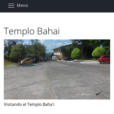
Pasar
Toggle menu visibility
Menú
al
contenido
principal
Templo Bahai
Visitando el Templo Baha'i