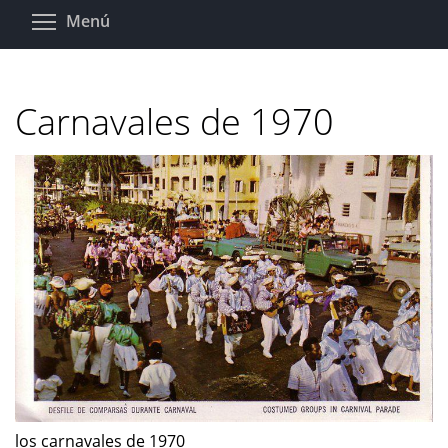
Pasar
Toggle menu visibility
Menú
al
contenido
principal
Carnavales de 1970
los carnavales de 1970