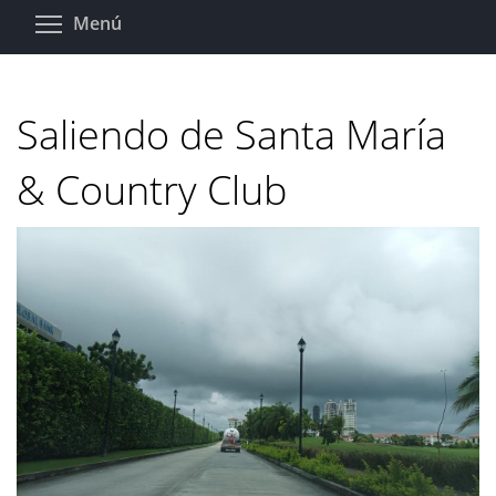
Pasar
Toggle menu visibility
Menú
al
contenido
principal
Saliendo de Santa María
& Country Club