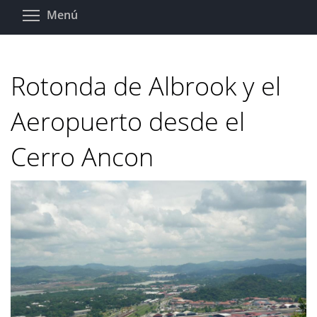
Pasar
Toggle menu visibility
Menú
al
contenido
principal
Rotonda de Albrook y el
Aeropuerto desde el
Cerro Ancon