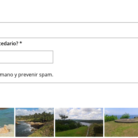
ecedario?
*
humano y prevenir spam.