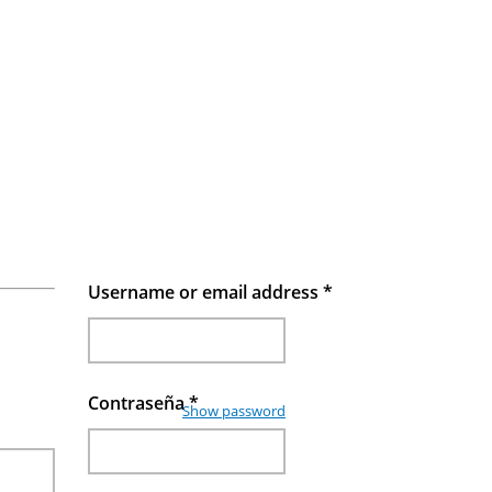
Username or email address
*
Contraseña
*
Show password