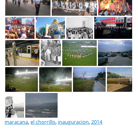
maracana
,
el chorrillo
,
inauguracion
,
2014