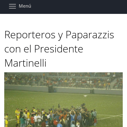
Pasar
Toggle menu visibility
Menú
al
contenido
principal
Reporteros y Paparazzis
con el Presidente
Martinelli