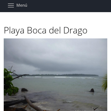
Pasar
Toggle menu visibility
Menú
al
contenido
principal
Playa Boca del Drago