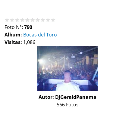
Foto N°:
790
Album:
Bocas del Toro
Visitas:
1,086
Autor:
DJGeraldPanama
566 Fotos