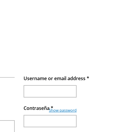
Username or email address
*
Contraseña
*
Show password