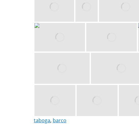
taboga
,
barco