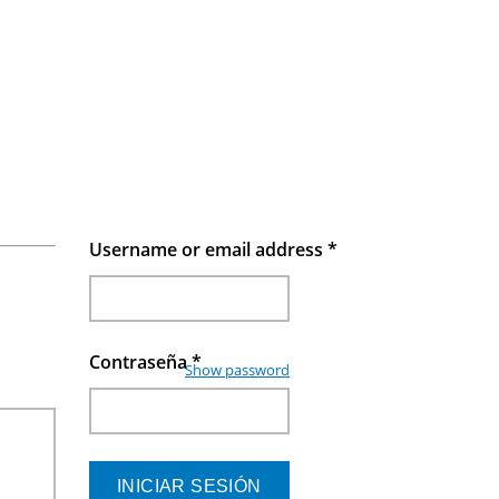
Username or email address
*
Contraseña
*
Show password