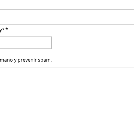
 y?
*
humano y prevenir spam.