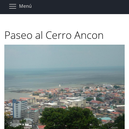
Pasar
Toggle menu visibility
Menú
al
contenido
principal
Paseo al Cerro Ancon