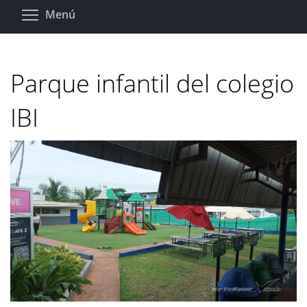
Pasar
Toggle menu visibility
Menú
al
contenido
principal
Parque infantil del colegio
IBI