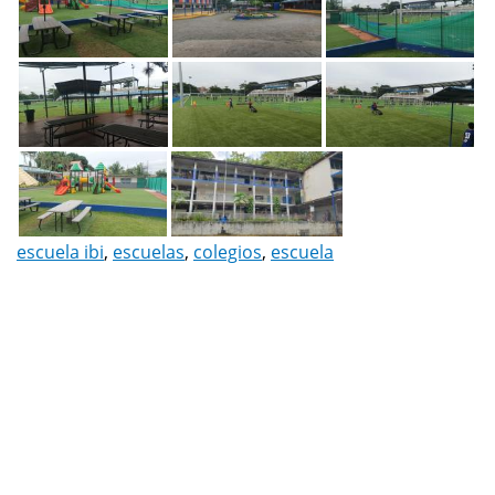
escuela ibi
,
escuelas
,
colegios
,
escuela